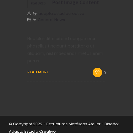
Post Image Content
FEATURED
by
adapta.estudiocreativo
in
General News
Nec blandit eleifend congue orci
phasellus tincidunt porttitor a ut
aliquam, nisl maecenas metus enim
purus…
READ MORE
0
© Copyright 2022 - Estructuras Metálicas Atelier - Diseño:
Adapta Estudio Creativo