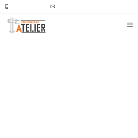
777-157-49-39
nchavez@atelierestructuras.com
INICIO ATELIER
PROYECTOS
CONTACTO