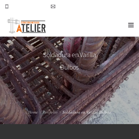
777-157-49-39
nchavez@atelierestructuras.com
INICIO ATELIER
Soldadura en Varilla
PROYECTOS
Bulbos
CONTACTO
Home
Portfolio
Soldadura en Varilla Bulbos